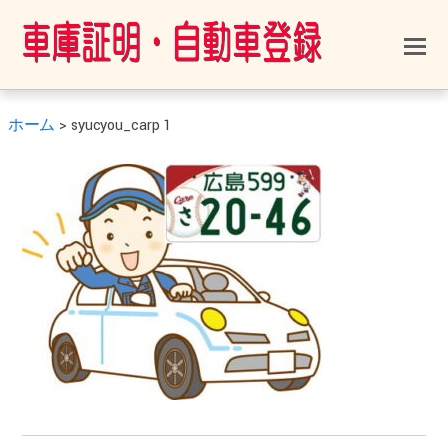
ホーム
>
syucyou_carp 1